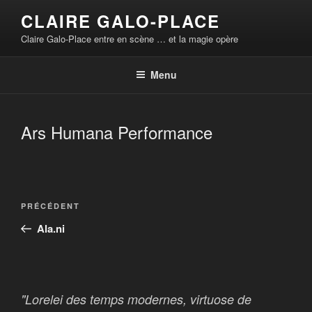
Aller
CLAIRE GALO-PLACE
au
Claire Galo-Place entre en scène … et la magie opère
contenu
principal
Menu
Ars Humana Performance
Navigation
Article
PRÉCÉDENT
de
précédent
Ala.ni
l’article
"Lorelei des temps modernes, virtuose de