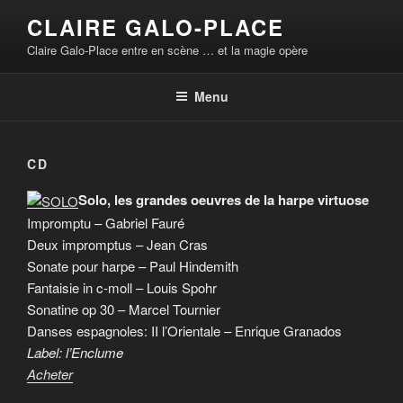
Aller
CLAIRE GALO-PLACE
au
Claire Galo-Place entre en scène … et la magie opère
contenu
principal
Menu
CD
Solo, les grandes oeuvres de la harpe virtuose
Impromptu – Gabriel Fauré
Deux impromptus – Jean Cras
Sonate pour harpe – Paul Hindemith
Fantaisie in c-moll – Louis Spohr
Sonatine op 30 – Marcel Tournier
Danses espagnoles: II l’Orientale – Enrique Granados
Label: l’Enclume
Acheter