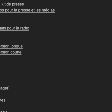
 kit de presse
os pour la presse et les médias
its pour la radio
ersion longue
ersion courte
nager)
tes
99 04