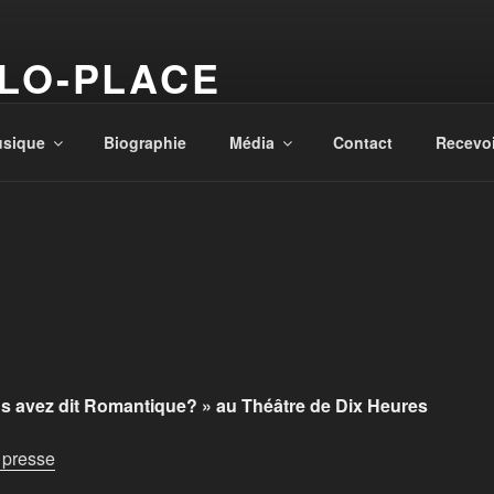
LO-PLACE
ne … et la magie opère
sique
Biographie
Média
Contact
Recevoi
us avez dit Romantique? » au Théâtre de Dix Heures
e presse