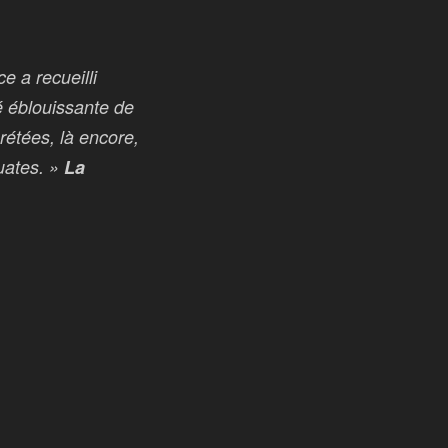
e a recueilli
é éblouissante de
rétées, là encore,
uates. »
La