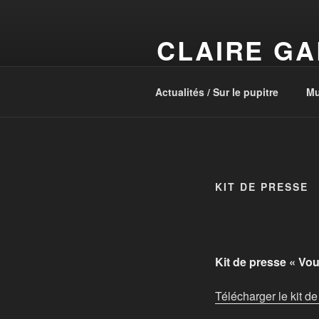
Aller
au
CLAIRE GA
contenu
principal
Claire Galo-Place entre en scè
Actualités / Sur le pupitre
Mu
KIT DE PRESSE
Kit de presse « Vo
Télécharger le kit d