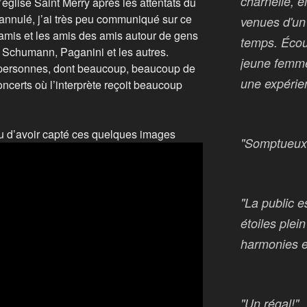
charnelle, e
’église Saint Merry après les attentats du
annulé, j’ai très peu communiqué sur ce
venues d'un
es amis et les amis des amis autour de gens
temps. Écou
Schumann, Paganini et les autres.
jeune femme
e personnes, dont beaucoup, beaucoup de
une expérien
oncerts où l’interprète reçoit beaucoup
u d’avoir capté ces quelques images
"Somptueux
"La public e
étoiles plei
harmonies e
"Un régal!"