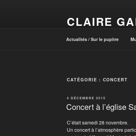
Aller
au
CLAIRE GA
contenu
principal
Claire Galo-Place entre en scè
Actualités / Sur le pupitre
Mu
CATÉGORIE :
CONCERT
PUBLIÉ
4 DÉCEMBRE 2015
LE
Concert à l’église S
C’était samedi 28 novembre.
Un concert à l’atmosphère particu