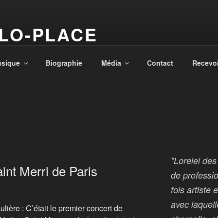
LO-PLACE
ne … et la magie opère
sique
Biographie
Média
Contact
Recevoi
"Lorelei de
aint Merri de Paris
de professio
fois artiste
avec laquell
lière : C’était le premier concert de