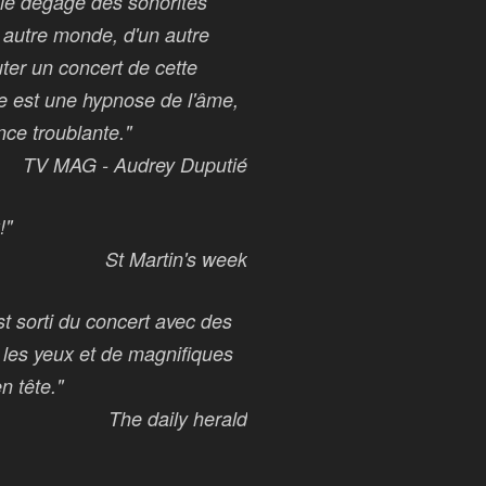
lle dégage des sonorités
 autre monde, d'un autre
ter un concert de cette
 est une hypnose de l'âme,
ce troublante."
TV MAG - Audrey Duputié
!"
St Martin's week
st sorti du concert avec des
n les yeux et de magnifiques
n tête."
The daily herald